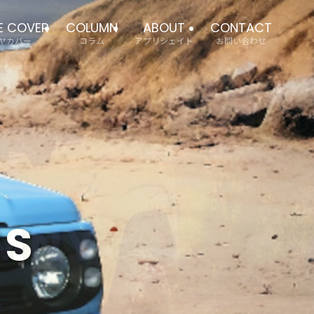
RE COVER
COLUMN
ABOUT
CONTACT
ヤカバー
コラム
アプリシェイト
お問い合わせ
ECT DRIVE
ECT DRIVE
IMNY
IMNY
RS
を。
。