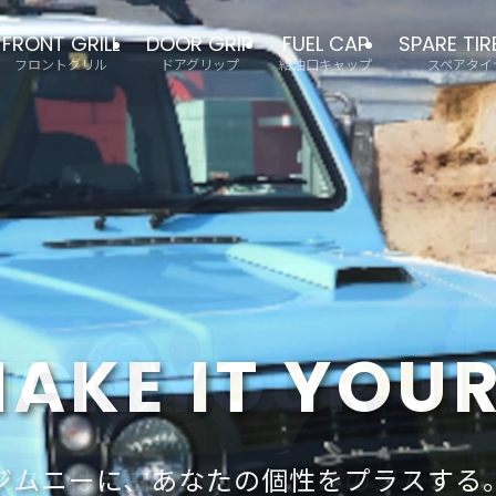
FRONT GRILL
DOOR GRIP
FUEL CAP
SPARE TI
フロントグリル
ドアグリップ
給油口キャップ
スペアタイ
STYLE, PERF
STYLE, PERF
IGN YOUR J
IGN YOUR J
AKE IT YOU
スタムは自由だ。あなただけのジムニー
ジムニーに、あなたの個性をプラスする
見た目も、走りも、最高のジムニーに。