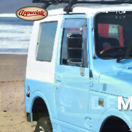
TOP
トップ
PERFECT 
PERFECT 
DES
DES
M
カ